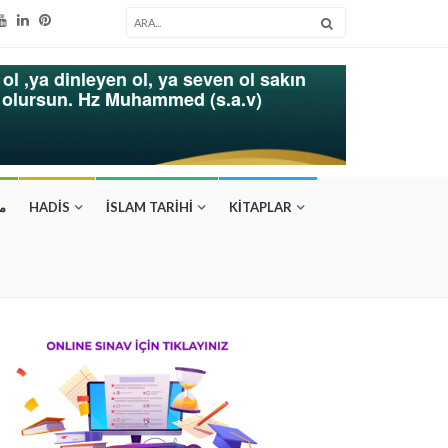
ol ,ya dinleyen ol, ya seven ol sakın
k olursun. Hz Muhammed (s.a.v)
م
HADİS
İSLAM TARİHİ
KİTAPLAR