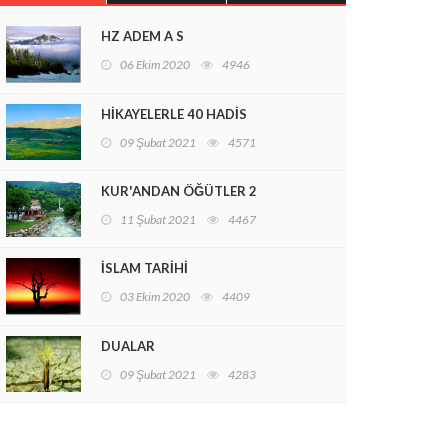
HZ ADEM A S
06 Ekim 2020
4946
HİKAYELERLE 40 HADİS
09 Şubat 2021
4571
KUR'ANDAN ÖĞÜTLER 2
11 Şubat 2021
4467
İSLAM TARİHİ
03 Ekim 2020
4409
DUALAR
09 Şubat 2021
4283