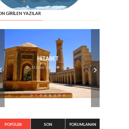
ON GIRILEN YAZILAR
HİTABET
12 Şubat 2021
3637
POPÜLER
SON
YORUMLANAN