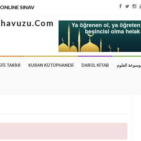
ONLINE SINAV
Ya öğrenen ol, ya öğreten 
beşincisi olma hela
EFE TARİHİ
KURAN KÜTÜPHANESİ
DARÜL KİTAB
وسوعة العلوم