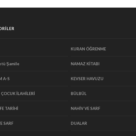
ORİLER
KURAN ÖĞRENME
tü Şamile
NAMAZ KİTABI
M A-S
KEVSER HAVUZU
E ÇOCUK İLAHİLERİ
BÜLBÜL
FE TARİHİ
NAHİV VE SARF
E SARF
DUALAR