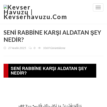
Toggl
navig
SENİ RABBİNE KARŞI ALDATAN ŞEY
NEDİR?
27 Aralık 2025
0
1069 Görüntüleme
SENİ RABBİNE KARŞI ALDATAN ŞEY
NEDİR?