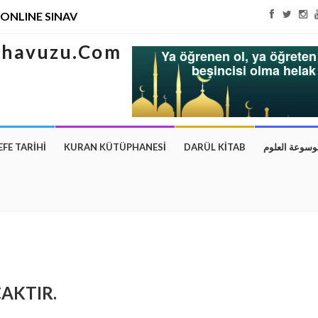
ONLINE SINAV
Ya öğrenen ol, ya öğreten 
beşincisi olma hela
EFE TARİHİ
KURAN KÜTÜPHANESİ
DARÜL KİTAB
وسوعة العلوم
AKTIR.