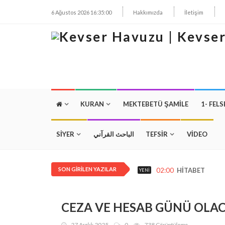
6 Ağustos 2026 16:35:01
Hakkımızda
İletişim
KURAN
MEKTEBETÜ ŞAMILE
1- FELS
SİYER
الباحث القرآني
TEFSİR
VİDEO
SON GIRILEN YAZILAR
02:00
HİTABET
YENI
CEZA VE HESAB GÜNÜ OLAC
27 Aralık 2025
0
738 Görüntüleme