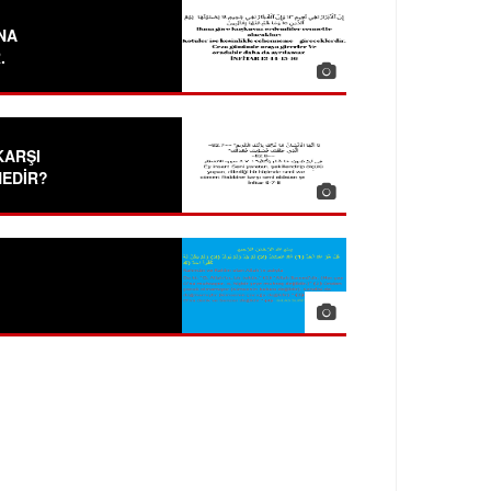
NA
.
KARŞI
NEDİR?