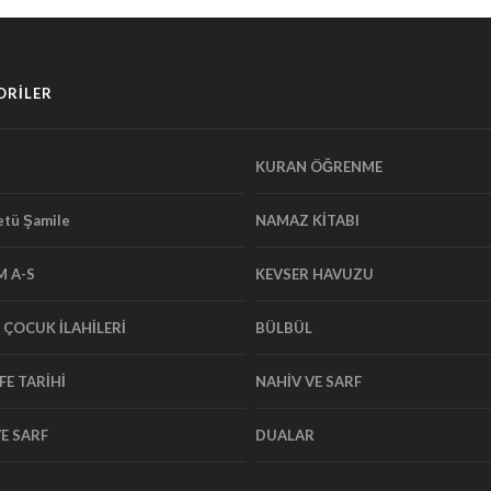
ORİLER
KURAN ÖĞRENME
tü Şamile
NAMAZ KİTABI
M A-S
KEVSER HAVUZU
E ÇOCUK İLAHİLERİ
BÜLBÜL
FE TARİHİ
NAHİV VE SARF
E SARF
DUALAR