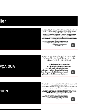
iler
APÇA DUA
YDEN