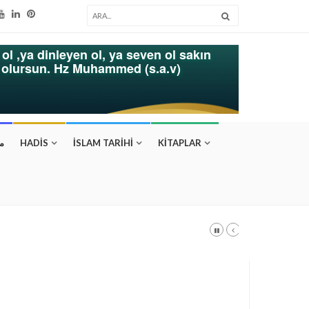
ol ,ya dinleyen ol, ya seven ol sakın
k olursun. Hz Muhammed (s.a.v)
م
HADİS
İSLAM TARİHİ
KİTAPLAR