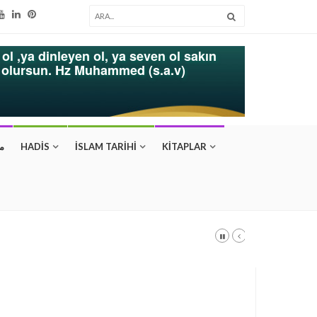
ol ,ya dinleyen ol, ya seven ol sakın
k olursun. Hz Muhammed (s.a.v)
م
HADİS
İSLAM TARİHİ
KİTAPLAR