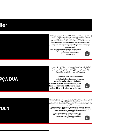
iler
APÇA DUA
YDEN