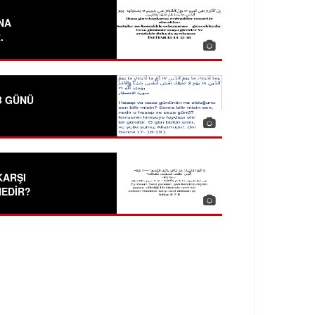
NA
.
B GÜNÜ
KARŞI
NEDİR?