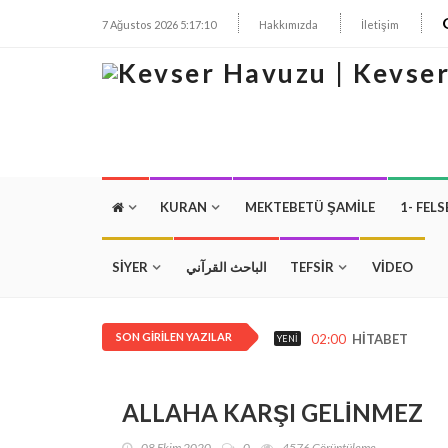
7 Ağustos 2026 5:17:11
Hakkımızda
İletişim
KURAN
MEKTEBETÜ ŞAMILE
1- FELS
SİYER
الباحث القرآني
TEFSİR
VİDEO
SON GIRILEN YAZILAR
02:00
HİTABET
YENI
ALLAHA KARŞI GELİNMEZ
08 Ekim 2020
0
4576 Görüntüleme