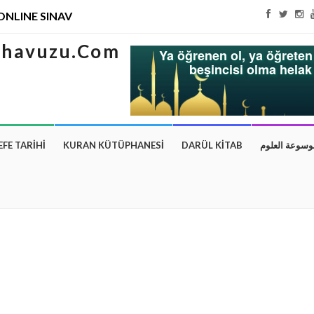
ONLINE SINAV
Ya öğrenen ol, ya öğreten 
beşincisi olma hela
EFE TARİHİ
KURAN KÜTÜPHANESİ
DARÜL KİTAB
وسوعة العلوم