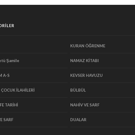
ORİLER
KURAN ÖĞRENME
tü Şamile
NAMAZ KİTABI
M A-S
KEVSER HAVUZU
E ÇOCUK İLAHİLERİ
BÜLBÜL
FE TARİHİ
NAHİV VE SARF
E SARF
DUALAR